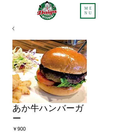
ME
NU
あか牛ハンバーガ
ー
価
￥900
格